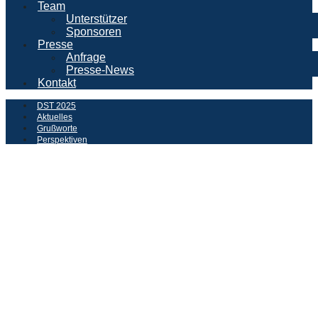
Team
Unterstützer
Sponsoren
Presse
Anfrage
Presse-News
Kontakt
DST 2025
Aktuelles
Grußworte
Perspektiven
Der Deutsche Schifffahrtstag
Hintergrund / Historie
Geschichte des DNV
Veranstalter und Partner
Programm
Programm des 37. Deutschen Schifffahrtstages
Anreise
Übernachtungsmöglichkeiten
Rahmenprogramm
Team
Unterstützer
Sponsoren
Presse
Anfrage
Presse-News