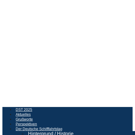
DST 2025
Aktuelles
Grußworte
Perspektiven
Der Deutsche Schifffahrtstag
Hintergrund / Historie