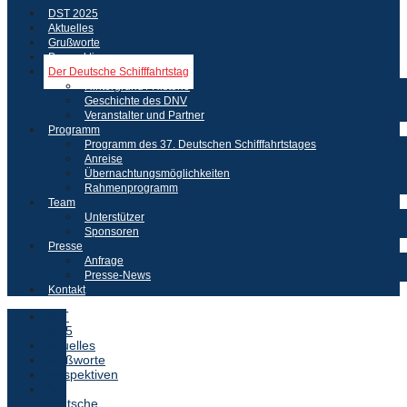
DST 2025
Aktuelles
Grußworte
Perspektiven
Der Deutsche Schifffahrtstag
Hintergrund / Historie
Geschichte des DNV
Veranstalter und Partner
Programm
Programm des 37. Deutschen Schifffahrtstages
Anreise
Übernachtungsmöglichkeiten
Rahmenprogramm
Team
Unterstützer
Sponsoren
Presse
Anfrage
Presse-News
Kontakt
DST
2025
Aktuelles
Grußworte
Perspektiven
Der
Deutsche