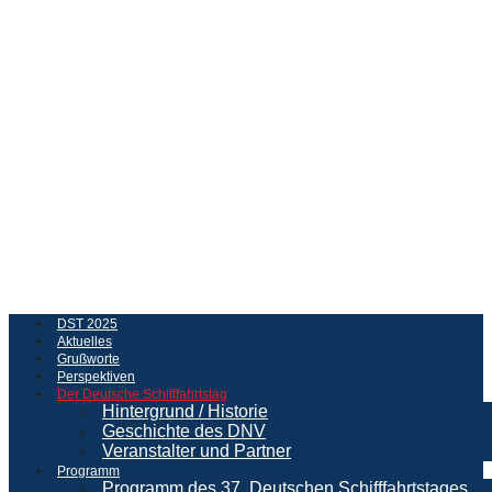
DST 2025
Aktuelles
Grußworte
Perspektiven
Der Deutsche Schifffahrtstag
Hintergrund / Historie
Geschichte des DNV
Veranstalter und Partner
Programm
Programm des 37. Deutschen Schifffahrtstages