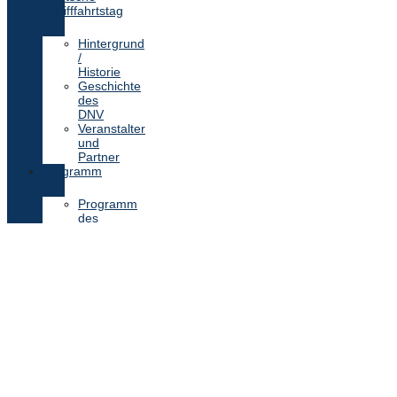
Schifffahrtstag
Hintergrund
/
Historie
Geschichte
des
DNV
Veranstalter
und
Partner
Programm
Programm
des
37.
Deutschen
Schifffahrtstages
Anreise
Übernachtungsmöglichkeiten
Rahmenprogramm
Team
Unterstützer
Sponsoren
Presse