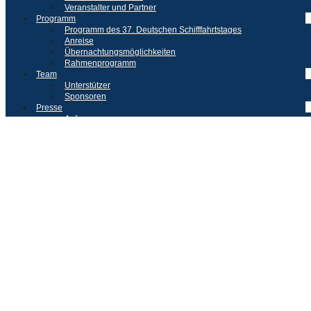
Veranstalter und Partner
Programm
Programm des 37. Deutschen Schifffahrtstages
Anreise
Übernachtungsmöglichkeiten
Rahmenprogramm
Team
Unterstützer
Sponsoren
Presse
Anfrage
Presse-News
Kontakt
DST 2025
Aktuelles
Grußworte
Perspektiven
Der Deutsche Schifffahrtstag
Hintergrund / Historie
Geschichte des DNV
Veranstalter und Partner
Programm
Programm des 37. Deutschen Schifffahrtstages
Anreise
Übernachtungsmöglichkeiten
Rahmenprogramm
Team