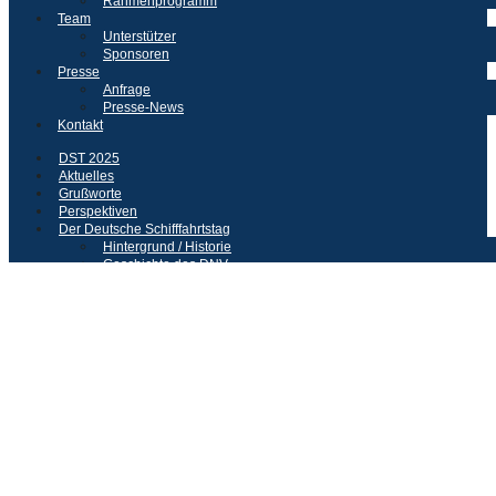
Rahmenprogramm
Team
Unterstützer
Sponsoren
Presse
Anfrage
Presse-News
Kontakt
DST 2025
Aktuelles
Grußworte
Perspektiven
Der Deutsche Schifffahrtstag
Hintergrund / Historie
Geschichte des DNV
Veranstalter und Partner
Programm
Programm des 37. Deutschen Schifffahrtstages
Anreise
Übernachtungsmöglichkeiten
Rahmenprogramm
Team
Unterstützer
Sponsoren
Presse
Anfrage
Presse-News
Kontakt